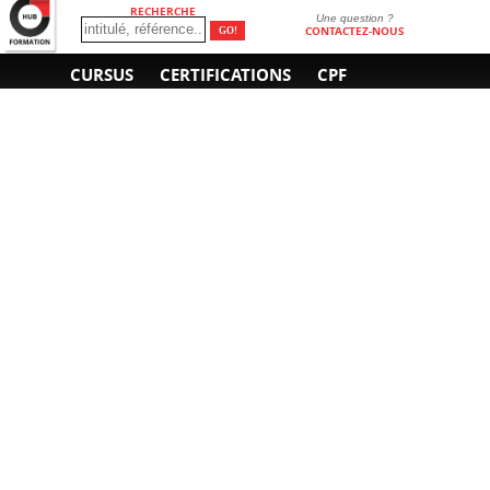
RECHERCHE
Une question ?
CONTACTEZ-NOUS
CURSUS
CERTIFICATIONS
CPF
INFORMATIONS
NOUS CONTACTER
GÉNÉRALES
Obtenir un devis
A propos
Envoyer un e-mail
Organiser un intra-
Plan d'accès
entreprise
01 85 77 07 07
Financement
F.A.Q.
CGV
CGA
CGU
RGPD
Mentions légales
Copyright © 2022-2025