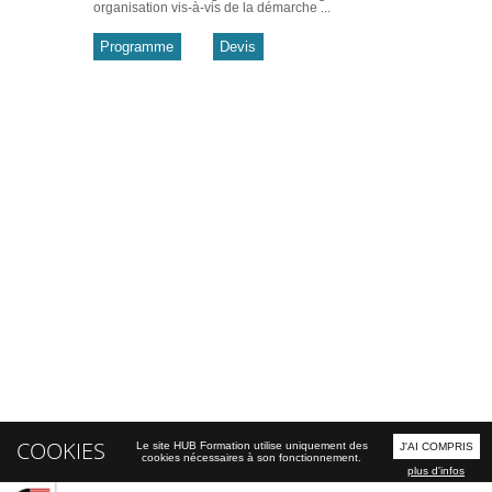
organisation vis-à-vis de la démarche ...
Programme
Devis
COOKIES
Le site HUB Formation utilise uniquement des
J'AI COMPRIS
cookies nécessaires à son fonctionnement.
plus d'infos