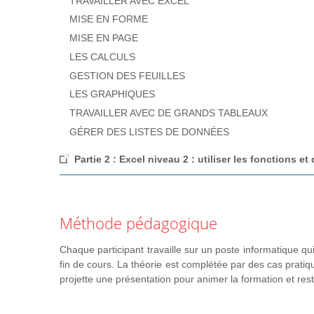
TRAVAILLER AVEC EXCEL
Simplifier les formules complexes
MISE EN FORME
Enregistrer et afficher les différents scénarios
MISE EN PAGE
Enregistrer et gérer des macros
LES CALCULS
Passer l'examen TOSA Excel
GESTION DES FEUILLES
LES GRAPHIQUES
TRAVAILLER AVEC DE GRANDS TABLEAUX
GÉRER DES LISTES DE DONNÉES
Partie 2 : Excel niveau 2 : utiliser les fonctions 
REVISION DES FONCTIONS DE BASE
LES CALCULS
Méthode pédagogique
LES GRAPHIQUES
LES OUTILS
Chaque participant travaille sur un poste informatique qui
GERER DES LISTES DE DONNÉES
fin de cours. La théorie est complétée par des cas pratiq
LE TABLEAU CROISE DYNAMIQUE
projette une présentation pour animer la formation et res
Partie 3 : Excel niveau 3 : maîtriser les options 