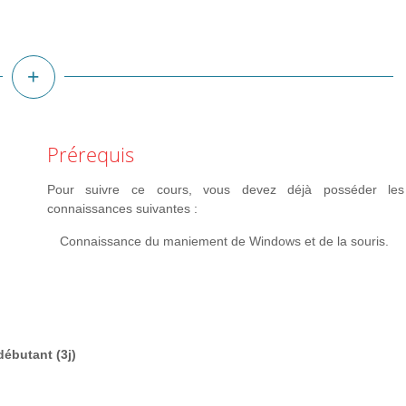
plus
d'infos
Prérequis
Pour suivre ce cours, vous devez déjà posséder les
connaissances suivantes :
Connaissance du maniement de Windows et de la souris.
rche
débutant (3j)
onnées avec les outils de gestion et de synthèse