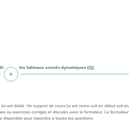
et découvrir les tableaux croisés dynamiques (2j)
plus
d'infos
 lui est dédié. Un support de cours lui est remis soit en début soit en
ues ou exercices corrigés et discutés avec le formateur. Le formateur
te disponible pour répondre à toutes les questions.
avancées et les tableaux croisés dynamiques (2j)