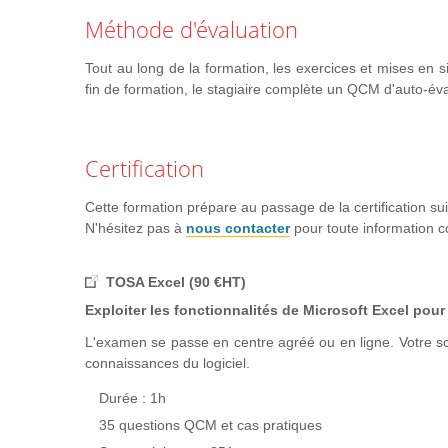
RAPPELS
Méthode d'évaluation
LES FONCTIONS D’EXCEL
Tout au long de la formation, les exercices et mises en si
TRAVAILLER AVEC DES LISTES DE DONNÉES
fin de formation, le stagiaire complète un QCM d'auto-éva
LE TABLEAU CROISÉ DYNAMIQUE
Partie 4 : Excel niveau 4 - devenir expert et découv
Certification
LES FONCTIONS D'EXCEL
LE TABLEAU CROISÉ DYNAMIQUE
Cette formation prépare au passage de la certification sui
LA GESTION DE DONNÉES
N'hésitez pas à
nous contacter
pour toute information 
LE POWER QUERY
LES MACROS
TOSA Excel (90 €HT)
Exploiter les fonctionnalités de Microsoft Excel pour
L'examen se passe en centre agréé ou en ligne. Votre s
connaissances du logiciel.
Durée : 1h
35 questions QCM et cas pratiques