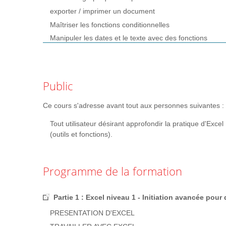
exporter / imprimer un document
Maîtriser les fonctions conditionnelles
Manipuler les dates et le texte avec des fonctions
Utiliser la mise en forme conditionnelle
Trier et filtrer les données
Réaliser des graphiques avancés
Public
Créer des tableaux croisés dynamiques
Maîtriser les fonctions de recherche
Ce cours s'adresse avant tout aux personnes suivantes :
Maîtriser les fonctions base de données
Tout utilisateur désirant approfondir la pratique d'Excel
Maîtriser la fonction Si
(outils et fonctions).
Maîtriser les formules imbriquées
Créer des tableaux croisés dynamiques avancés
Programme de la formation
Personnaliser l'environnement Excel
Maîtriser les fonctions logiques, avancées et de reche
Partie 1 : Excel niveau 1 - Initiation avancée pour 
Maîtriser l'exploitation des tableaux de type base de d
PRESENTATION D'EXCEL
Importer et convertir des données externes