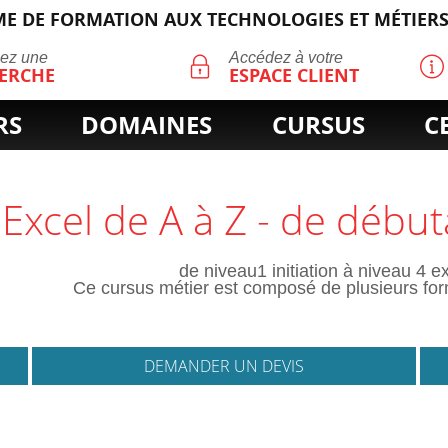
E DE FORMATION AUX TECHNOLOGIES ET MÉTIERS
ECHERCHE
uez une
Accédez à votre
ERCHE
ESPACE CLIENT
RS
DOMAINES
CURSUS
C
Excel de A à Z - de débu
de niveau1 initiation à niveau 4 e
Ce cursus métier est composé de plusieurs form
DEMANDER UN DEVIS