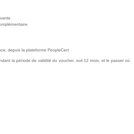
ivante.
n-Centered Design
complémentaire.
nce, depuis la plateforme PeopleCert.
ivité
ant la période de validité du voucher, soit 12 mois, et le passer où
ivité