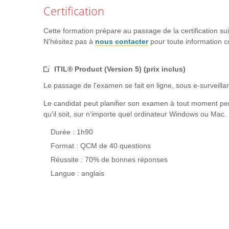
QCM
Certification
3 - Activité Concevoir
Cette formation prépare au passage de la certification su
Concepts et techniques clés : Design Thinking, Huma
N'hésitez pas à
nous contacter
pour toute information 
Vue d’ensemble de l’activité, ses entrées et livrables
Les 4 étapes de l’activité
ITIL® Product (Version 5) (prix inclus)
Rôles et livrables clés
Le passage de l'examen se fait en ligne, sous e-surveilla
Pratiques de gestion qui permettent et soutiennent l’act
Le candidat peut planifier son examen à tout moment pend
CSF, métriques et recommandations pour l’activité
qu'il soit, sur n'importe quel ordinateur Windows ou Mac.
QCM
Durée : 1h90
4 - Activité Acquérir
Format : QCM de 40 questions
Concepts et techniques clés
Réussite : 70% de bonnes réponses
Vue d’ensemble de l’activité, ses entrées et livrables
Langue : anglais
Les 4 étapes de l’activité
Rôles et livrables clés
Pratiques de gestion qui permettent et soutiennent l’act
CSF, métriques et recommandations pour l’activité