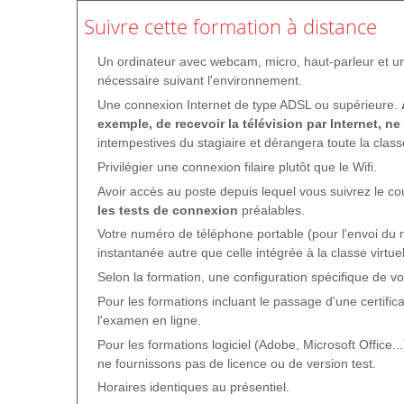
QCM
Suivre cette formation à distance
5 - Activité Construire
Un ordinateur avec webcam, micro, haut-parleur et u
Concepts et techniques clés
nécessaire suivant l'environnement.
Vue d’ensemble de l’activité, ses entrées et livrables
Une connexion Internet de type ADSL ou supérieure.
exemple, de recevoir la télévision par Internet, ne
Les 4 étapes de l’activité
intempestives du stagiaire et dérangera toute la class
Rôles et livrables clés
Privilégier une connexion filaire plutôt que le Wifi.
Pratiques de gestion qui permettent et soutiennent l’act
Avoir accès au poste depuis lequel vous suivrez le c
CSF, métriques et recommandations pour l’activité
les tests de connexion
préalables.
QCM
Votre numéro de téléphone portable (pour l'envoi du
instantanée autre que celle intégrée à la classe virtuel
6 - Activité Mettre en transition
Selon la formation, une configuration spécifique de v
Concepts et techniques clés
Pour les formations incluant le passage d'une certific
Vue d’ensemble de l’activité, ses entrées et livrables
l'examen en ligne.
Les 4 étapes de l’activité
Pour les formations logiciel (Adobe, Microsoft Office...)
Rôles et livrables clés
ne fournissons pas de licence ou de version test.
Pratiques de gestion qui permettent et soutiennent l’act
Horaires identiques au présentiel.