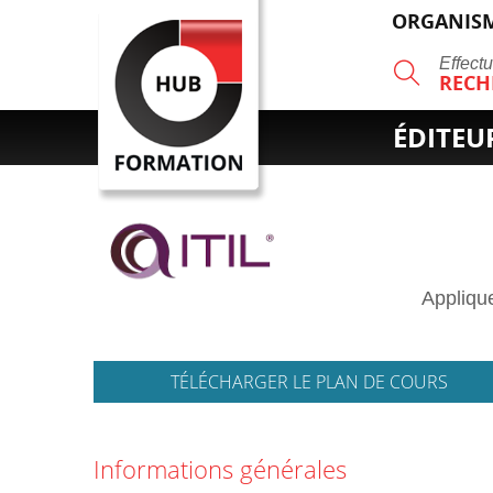
ORGANISM
R
Effect
RECH
ÉDITEU
Applique
TÉLÉCHARGER LE PLAN DE COURS
Informations générales