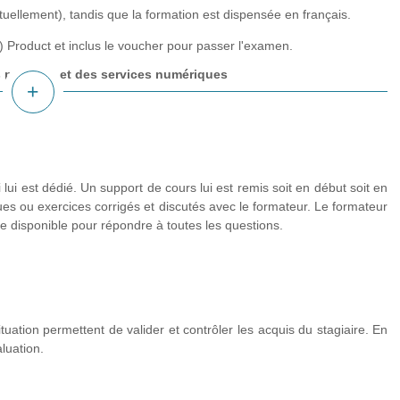
actuellement), tandis que la formation est dispensée en français.
5) Product et inclus le voucher pour passer l'examen.
 produits et des services numériques
plus
d'infos
 lui est dédié. Un support de cours lui est remis soit en début soit en
ues ou exercices corrigés et discutés avec le formateur. Le formateur
te disponible pour répondre à toutes les questions.
tuation permettent de valider et contrôler les acquis du stagiaire. En
luation.
ivité