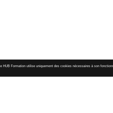
ivité
te HUB Formation utilise uniquement des cookies nécessaires à son fonctio
gnement avec le cycle de vie
s étapes et gestion
 du fournisseur