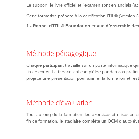
Le support, le livre officiel et l’examen sont en anglais (
Cette formation prépare à la certification ITIL® (Version 
1 - Rappel d’ITIL® Foundation et vue d’ensemble des
Rappel des modèles et concepts clés ITIL®
Perspective du fournisseur de produits
Méthode pédagogique
Perspective du fournisseur de services
Perspective conjointe
Chaque participant travaille sur un poste informatique qui
QCM
fin de cours. La théorie est complétée par des cas pratiq
projette une présentation pour animer la formation et res
2 - Activité Découvrir
Concepts et techniques clés
Vue d’ensemble de l’activité, ses entrées et livrables
Méthode d'évaluation
Les 4 étapes de l’activité
Tout au long de la formation, les exercices et mises en si
Rôles et livrables clés
fin de formation, le stagiaire complète un QCM d'auto-éva
Pratiques de gestion qui permettent et soutiennent l’act
CSF, métriques et recommandations pour l’activité