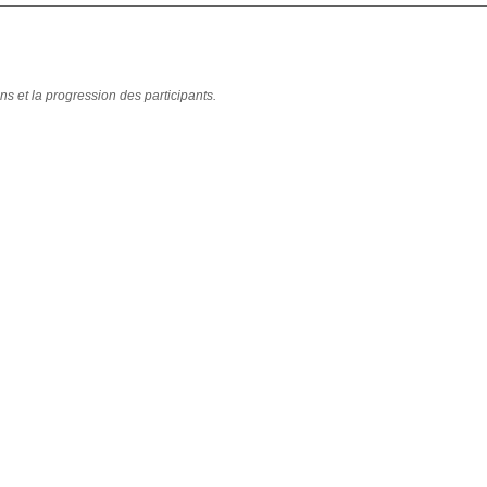
ns et la progression des participants.
ivité
ivité