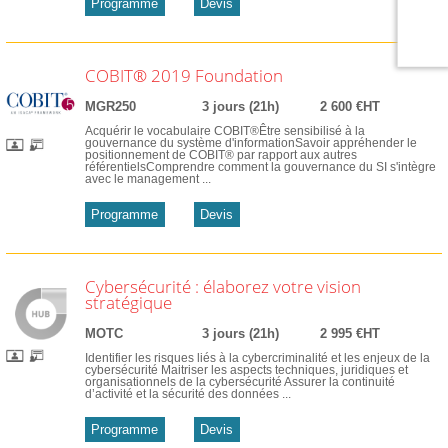
Programme
Devis
COBIT® 2019 Foundation
MGR250
3 jours (21h)
2 600 €HT
Acquérir le vocabulaire COBIT®Être sensibilisé à la
gouvernance du système d'informationSavoir appréhender le
positionnement de COBIT® par rapport aux autres
référentielsComprendre comment la gouvernance du SI s'intègre
avec le management ...
Programme
Devis
Cybersécurité : élaborez votre vision
stratégique
MOTC
3 jours (21h)
2 995 €HT
Identifier les risques liés à la cybercriminalité et les enjeux de la
cybersécurité Maitriser les aspects techniques, juridiques et
organisationnels de la cybersécurité Assurer la continuité
d’activité et la sécurité des données ...
Programme
Devis