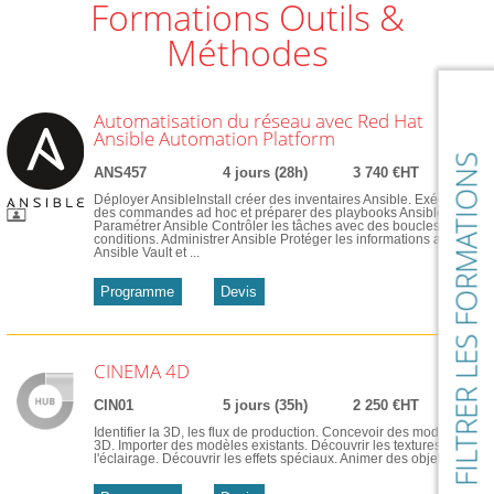
Formations Outils &
Méthodes
Automatisation du réseau avec Red Hat
Ansible Automation Platform
FILTRER LES FORMATIONS
ANS457
4 jours (28h)
3 740 €HT
Déployer AnsibleInstall créer des inventaires Ansible. Exécuter
des commandes ad hoc et préparer des playbooks Ansible.
Paramétrer Ansible Contrôler les tâches avec des boucles et des
conditions. Administrer Ansible Protéger les informations avec
Ansible Vault et ...
Programme
Devis
CINEMA 4D
CIN01
5 jours (35h)
2 250 €HT
Identifier la 3D, les flux de production. Concevoir des modèles
3D. Importer des modèles existants. Découvrir les textures et
l'éclairage. Découvrir les effets spéciaux. Animer des objets 3D.