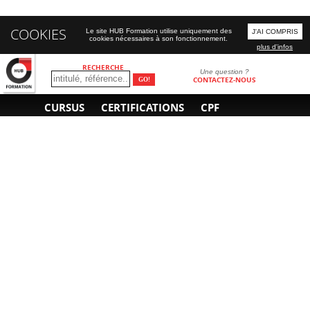
COOKIES
Le site HUB Formation utilise uniquement des
J'AI COMPRIS
cookies nécessaires à son fonctionnement.
plus d'infos
RECHERCHE
Une question ?
CONTACTEZ-NOUS
CURSUS
CERTIFICATIONS
CPF
INFORMATIONS
NOUS CONTACTER
GÉNÉRALES
Obtenir un devis
A propos
Envoyer un e-mail
Organiser un intra-
Plan d'accès
entreprise
01 85 77 07 07
Financement
F.A.Q.
CGV
CGA
CGU
RGPD
Mentions légales
Copyright © 2022-2025