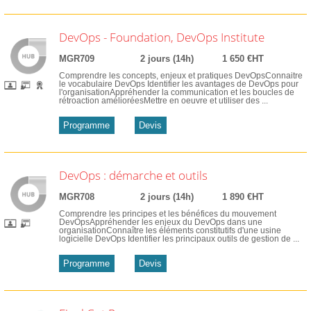
DevOps - Foundation, DevOps Institute
MGR709
2 jours (14h)
1 650 €HT
Comprendre les concepts, enjeux et pratiques DevOpsConnaitre
le vocabulaire DevOps Identifier les avantages de DevOps pour
l'organisationAppréhender la communication et les boucles de
rétroaction amélioréesMettre en oeuvre et utiliser des ...
Programme
Devis
DevOps : démarche et outils
MGR708
2 jours (14h)
1 890 €HT
Comprendre les principes et les bénéfices du mouvement
DevOpsAppréhender les enjeux du DevOps dans une
organisationConnaître les éléments constitutifs d'une usine
logicielle DevOps Identifier les principaux outils de gestion de ...
Programme
Devis