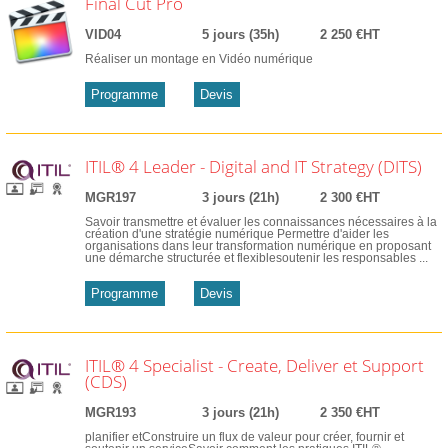
Final Cut Pro
VID04
5 jours (35h)
2 250 €HT
Réaliser un montage en Vidéo numérique
Programme
Devis
ITIL® 4 Leader - Digital and IT Strategy (DITS)
MGR197
3 jours (21h)
2 300 €HT
Savoir transmettre et évaluer les connaissances nécessaires à la
création d'une stratégie numérique Permettre d'aider les
organisations dans leur transformation numérique en proposant
une démarche structurée et flexiblesoutenir les responsables ...
Programme
Devis
ITIL® 4 Specialist - Create, Deliver et Support
(CDS)
MGR193
3 jours (21h)
2 350 €HT
planifier etConstruire un flux de valeur pour créer, fournir et