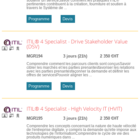
soutenir un serviceSavoir comment les pratiques ITIL®
pertinentes contribuent à la création, fourniture et soutien à
travers le Système de ...
Programme
Devis
ITIL® 4 Specialist - Drive Stakeholder Value
(DSV)
MGR194
3 jours (21h)
2 350 €HT
Comprendre comment les parcours clients sont conçusSavoir
cibler les marchés et les parties prenantesfavoriser les relations
avec les parties prenantesfaçonner la demande et définir les
offres de servicesPouvoir aligner les ...
Programme
Devis
ITIL® 4 Specialist - High Velocity IT (HVIT)
MGR195
3 jours (21h)
2 350 €HT
Comprendre les concepts concernant la nature de haute vélocité
de l'entreprise digitale, y compris la demande qu'elle impose aux
technologies de l'informationComprendre le cycle de vie des
produits numériques dans ...