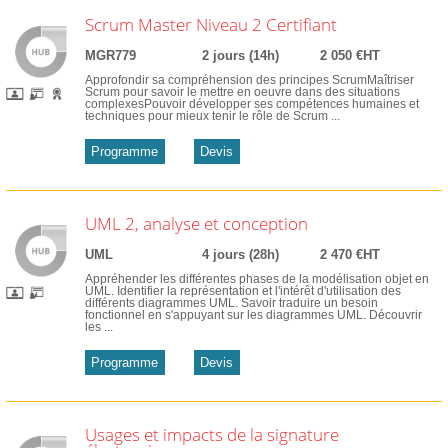
Scrum Master Niveau 2 Certifiant
MGR779
2 jours (14h)
2 050 €HT
Approfondir sa compréhension des principes ScrumMaîtriser
Scrum pour savoir le mettre en oeuvre dans des situations
complexesPouvoir développer ses compétences humaines et
techniques pour mieux tenir le rôle de Scrum ...
Programme
Devis
UML 2, analyse et conception
UML
4 jours (28h)
2 470 €HT
Appréhender les différentes phases de la modélisation objet en
UML. Identifier la représentation et l'intérêt d'utilisation des
différents diagrammes UML. Savoir traduire un besoin
fonctionnel en s'appuyant sur les diagrammes UML. Découvrir
les ...
Programme
Devis
Usages et impacts de la signature