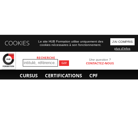
COOKIES
Le site HUB Formation utilise uniquement des
J'AI COMPRIS
cookies nécessaires à son fonctionnement.
plus d'infos
RECHERCHE
Une question ?
CONTACTEZ-NOUS
CURSUS
CERTIFICATIONS
CPF
INFORMATIONS
NOUS CONTACTER
GÉNÉRALES
Obtenir un devis
A propos
Envoyer un e-mail
Organiser un intra-
Plan d'accès
entreprise
01 85 77 07 07
Financement