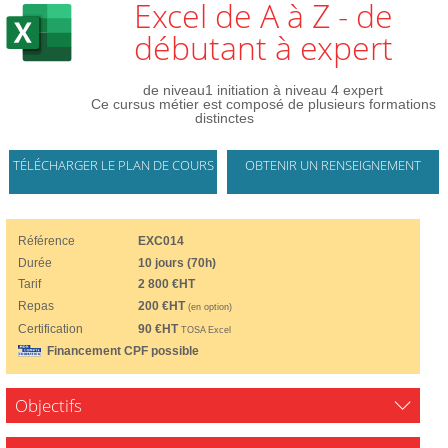
Excel de A à Z - de
débutant à expert
de niveau1 initiation à niveau 4 expert
Ce cursus métier est composé de plusieurs formations
distinctes
TÉLÉCHARGER LE PLAN DE COURS
OBTENIR UN RENSEIGNEMENT
Référence
EXC014
Durée
10 jours (70h)
Tarif
2 800 €HT
Repas
200 €HT
(en option)
Certification
90 €HT
TOSA Excel
Financement CPF possible
Objectifs