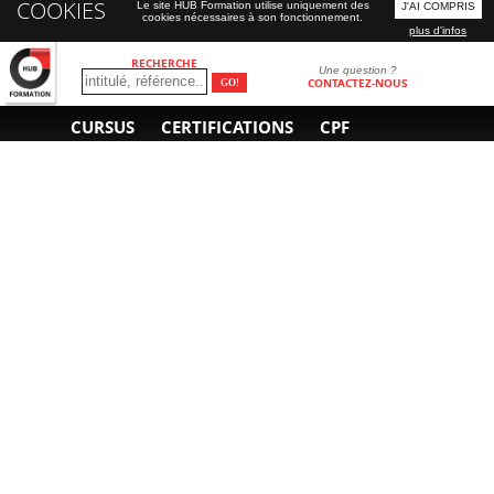
COOKIES
Le site HUB Formation utilise uniquement des
J'AI COMPRIS
cookies nécessaires à son fonctionnement.
plus d'infos
RECHERCHE
Une question ?
CONTACTEZ-NOUS
CURSUS
CERTIFICATIONS
CPF
INFORMATIONS
NOUS CONTACTER
GÉNÉRALES
Obtenir un devis
A propos
Envoyer un e-mail
Organiser un intra-
Plan d'accès
entreprise
01 85 77 07 07
Financement
F.A.Q.
CGV
CGA
CGU
RGPD
Mentions légales
Copyright © 2022-2025