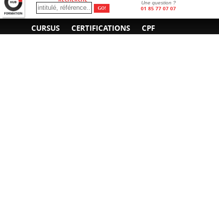
Une question ?
01 85 77 07 07
CURSUS
CERTIFICATIONS
CPF
INFORMATIONS
NOUS CONTACTER
GÉNÉRALES
Obtenir un devis
A propos
Envoyer un e-mail
Organiser un intra-
Plan d'accès
entreprise
01 85 77 07 07
Financement
F.A.Q.
CGV
CGA
CGU
RGPD
Mentions légales
Copyright © 2022-2025