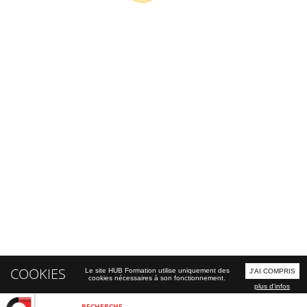
COOKIES
Le site HUB Formation utilise uniquement des
J'AI COMPRIS
cookies nécessaires à son fonctionnement.
plus d'infos
RECHERCHE