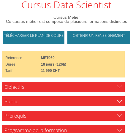
Cursus Data Scientist
Cursus Métier
Ce cursus métier est composé de plusieurs formations distinctes
TÉLÉCHARGER LE PLAN DE COURS
OBTENIR UN RENSEIGNEMENT
Référence
MET060
Durée
18 jours (126h)
Tarif
11 990 €HT
Objectifs
Public
Prérequis
Programme de la formation