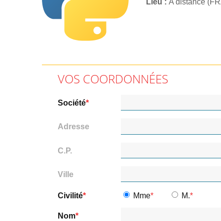
Lieu
A distance (F
VOS COORDONNÉES
Société
Adresse
C.P.
Ville
Civilité
Mme
M.
Nom