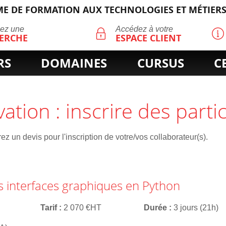
E DE FORMATION AUX TECHNOLOGIES ET MÉTIERS
ECHERCHE
uez une
Accédez à votre
ERCHE
ESPACE CLIENT
RS
DOMAINES
CURSUS
C
vation : inscrire des parti
z un devis pour l'inscription de votre/vos collaborateur(s).
s interfaces graphiques en Python
Tarif
2 070 €HT
Durée
3 jours (21h)