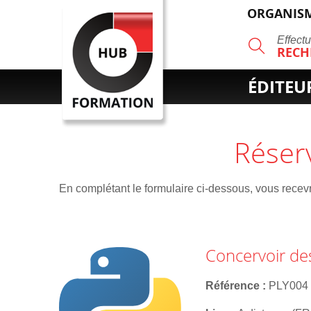
ORGANISM
R
Effect
RECH
ÉDITEU
Réser
En complétant le formulaire ci-dessous, vous recevre
Concervoir de
Référence
PLY004