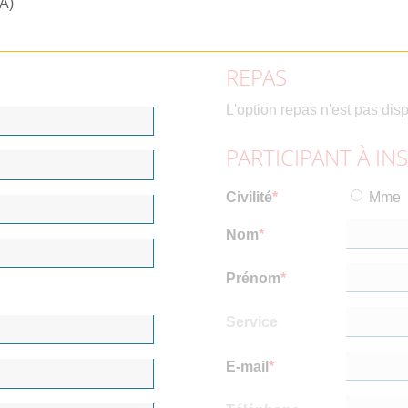
RA)
REPAS
L'option repas n'est pas dis
PARTICIPANT À IN
Civilité
Mme
Nom
Prénom
Service
E-mail