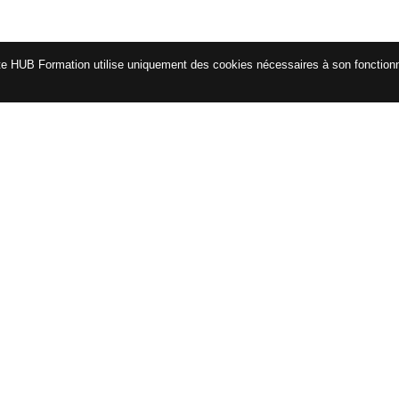
te HUB Formation utilise uniquement des cookies nécessaires à son fonctio
CATALOGUE
ENG