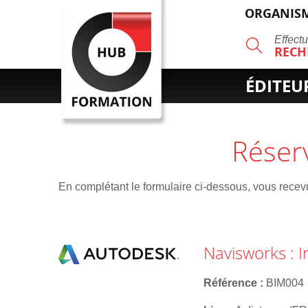
ORGANISM
R
Effect
RECH
ÉDITEU
Réser
En complétant le formulaire ci-dessous, vous recevre
Navisworks : In
Référence
BIM004