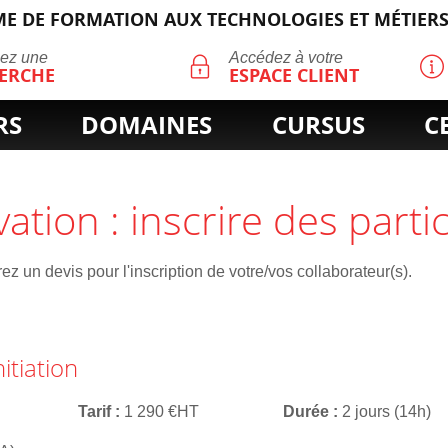
E DE FORMATION AUX TECHNOLOGIES ET MÉTIERS
ECHERCHE
uez une
Accédez à votre
ERCHE
ESPACE CLIENT
RS
DOMAINES
CURSUS
C
vation : inscrire des parti
z un devis pour l'inscription de votre/vos collaborateur(s).
itiation
Tarif
1 290 €HT
Durée
2 jours (14h)