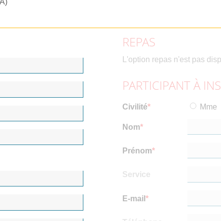
RA)
REPAS
L'option repas n'est pas dis
PARTICIPANT À IN
Civilité
Mme
Nom
Prénom
Service
E-mail