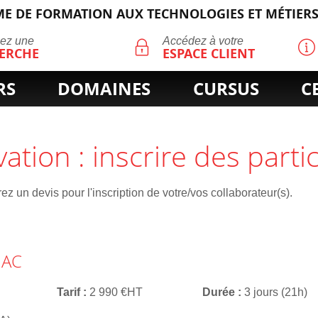
E DE FORMATION AUX TECHNOLOGIES ET MÉTIERS
ECHERCHE
uez une
Accédez à votre
ERCHE
ESPACE CLIENT
RS
DOMAINES
CURSUS
C
vation : inscrire des parti
z un devis pour l'inscription de votre/vos collaborateur(s).
NAC
Tarif
2 990 €HT
Durée
3 jours (21h)