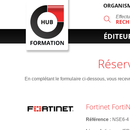
ORGANISM
R
Effect
RECH
ÉDITEU
Réser
En complétant le formulaire ci-dessous, vous recevre
Fortinet Forti
Référence
NSE6-4