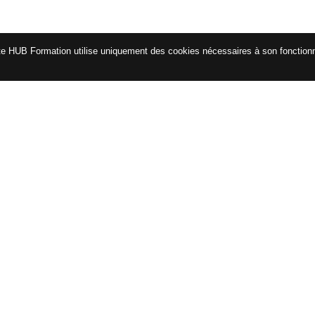
te HUB Formation utilise uniquement des cookies nécessaires à son fonctio
CATALOGUE
ENG