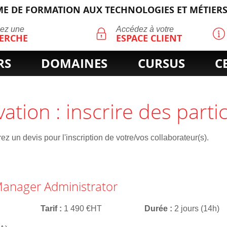
E DE FORMATION AUX TECHNOLOGIES ET MÉTIERS
ECHERCHE
uez une
Accédez à votre
ERCHE
ESPACE CLIENT
RS
DOMAINES
CURSUS
C
vation : inscrire des parti
z un devis pour l'inscription de votre/vos collaborateur(s).
iManager Administrator
Tarif
1 490 €HT
Durée
2 jours (14h)