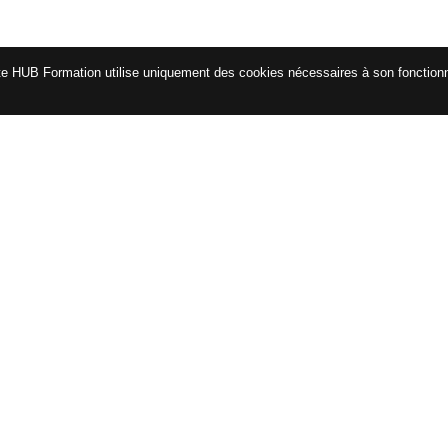
te HUB Formation utilise uniquement des cookies nécessaires à son fonctio
CATALOGUE
ENG