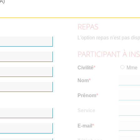
RA)
REPAS
L'option repas n'est pas dis
PARTICIPANT À IN
Civilité
Mme
Nom
Prénom
Service
E-mail