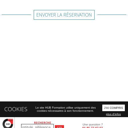
ENVOYER LA RÉSERVATION
COOKIES
Le site HUB Formation utilise uniquement des
J'AI COMPRIS
cookies nécessaires à son fonctionnement.
plus d'infos
RECHERCHE
Une question ?
01 85 77 07 07