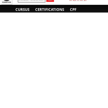
CURSUS
CERTIFICATIONS
CPF
INFORMATIONS
NOUS CONTACTER
GÉNÉRALES
Obtenir un devis
A propos
Envoyer un e-mail
Organiser un intra-
Plan d'accès
entreprise
01 85 77 07 07
Financement
F.A.Q.
CGV
CGA
CGU
RGPD
Mentions légales
Copyright © 2022-2025