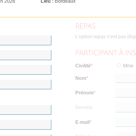
in 2026
Lieu
Bordeaux
REPAS
L'option repas n'est pas dis
PARTICIPANT À IN
Civilité
Mme
Nom
Prénom
Service
E-mail