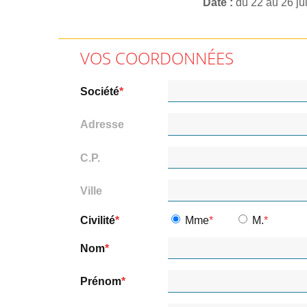
Date
du 22 au 26 ju
VOS COORDONNÉES
Société
Adresse
C.P.
Ville
Civilité
Mme
M.
Nom
Prénom