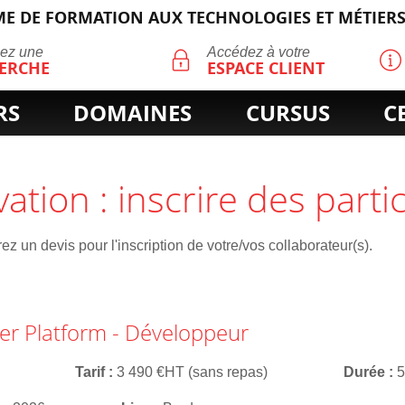
E DE FORMATION AUX TECHNOLOGIES ET MÉTIERS
ECHERCHE
uez une
Accédez à votre
ERCHE
ESPACE CLIENT
RS
DOMAINES
CURSUS
C
vation : inscrire des parti
z un devis pour l'inscription de votre/vos collaborateur(s).
er Platform - Développeur
Tarif
3 490 €HT (sans repas)
Durée
5