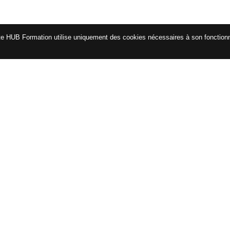
te HUB Formation utilise uniquement des cookies nécessaires à son fonctio
CATALOGUE
ENG