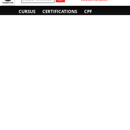
CURSUS
CERTIFICATIONS
CPF
INFORMATIONS
NOUS CONTACTER
GÉNÉRALES
Obtenir un devis
A propos
Envoyer un e-mail
Organiser un intra-
Plan d'accès
entreprise
01 85 77 07 07
Financement
F.A.Q.
CGV
CGA
CGU
RGPD
Mentions légales
Copyright © 2022-2025