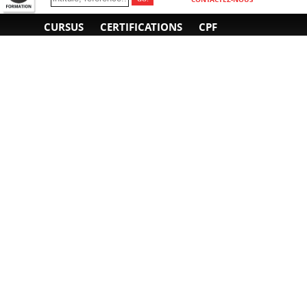
CURSUS
CERTIFICATIONS
CPF
INFORMATIONS
NOUS CONTACTER
GÉNÉRALES
Obtenir un devis
A propos
Envoyer un e-mail
Organiser un intra-
Plan d'accès
entreprise
01 85 77 07 07
Financement
F.A.Q.
CGV
CGA
CGU
RGPD
Mentions légales
Copyright © 2022-2025