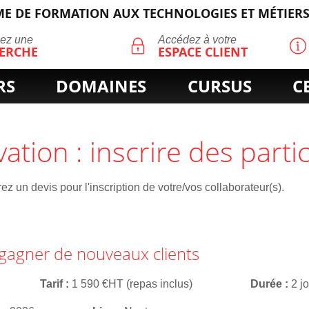
E DE FORMATION AUX TECHNOLOGIES ET MÉTIERS
ECHERCHE
uez une
Accédez à votre
ERCHE
ESPACE CLIENT
RS
DOMAINES
CURSUS
C
vation : inscrire des parti
z un devis pour l'inscription de votre/vos collaborateur(s).
 gagner de nouveaux clients
Tarif
1 590 €HT (repas inclus)
Durée
2 j