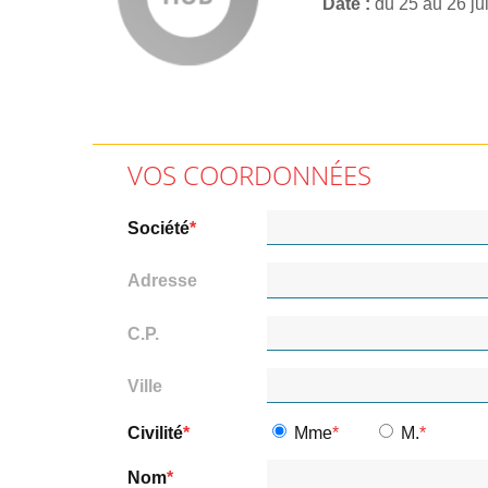
Date
du 25 au 26 ju
VOS COORDONNÉES
Société
Adresse
C.P.
Ville
Civilité
Mme
M.
Nom