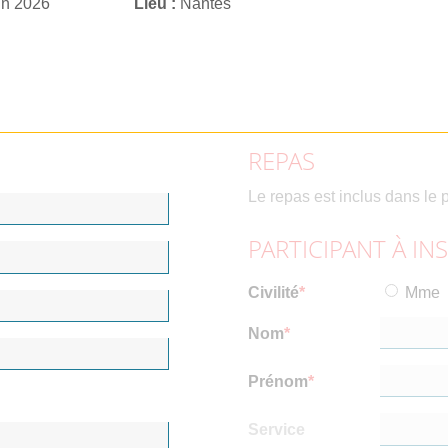
in 2026
Lieu
Nantes
REPAS
Le repas est inclus dans le p
PARTICIPANT À IN
Civilité
Mme
Nom
Prénom
Service