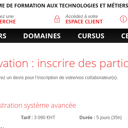
E DE FORMATION AUX TECHNOLOGIES ET MÉTIERS
ECHERCHE
uez une
Accédez à votre
ERCHE
ESPACE CLIENT
RS
DOMAINES
CURSUS
C
vation : inscrire des parti
z un devis pour l'inscription de votre/vos collaborateur(s).
istration système avancée
Tarif
3 090 €HT
Durée
5 jours (35h)