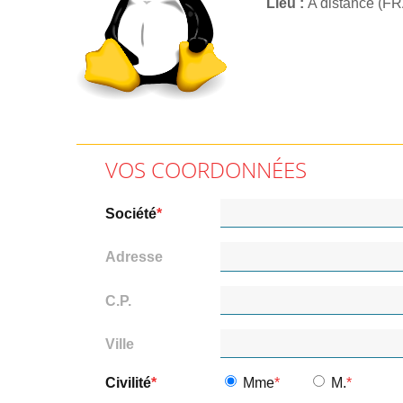
Lieu
A distance (F
VOS COORDONNÉES
Société
Adresse
C.P.
Ville
Civilité
Mme
M.