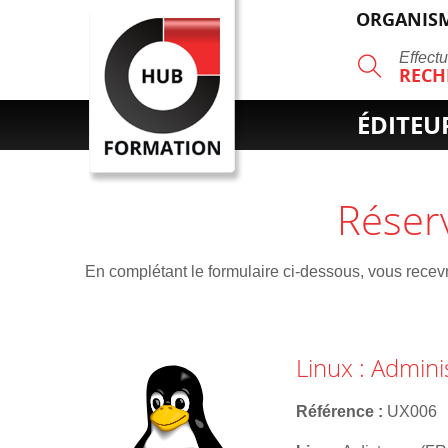
ORGANISM
R
Effect
RECH
ÉDITEU
Réser
En complétant le formulaire ci-dessous, vous recevre
Linux : Admin
Référence
UX006