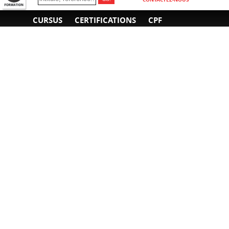
CURSUS
CERTIFICATIONS
CPF
INFORMATIONS
NOUS CONTACTER
GÉNÉRALES
Obtenir un devis
A propos
Envoyer un e-mail
Organiser un intra-
Plan d'accès
entreprise
01 85 77 07 07
Financement
F.A.Q.
CGV
CGA
CGU
RGPD
Mentions légales
Copyright © 2022-2025