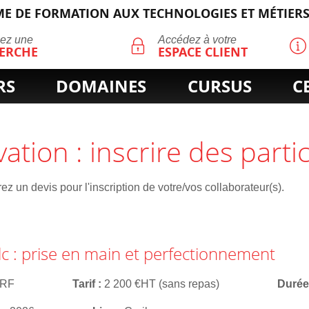
E DE FORMATION AUX TECHNOLOGIES ET MÉTIERS
ECHERCHE
uez une
Accédez à votre
ERCHE
ESPACE CLIENT
RS
DOMAINES
CURSUS
C
vation : inscrire des parti
z un devis pour l'inscription de votre/vos collaborateur(s).
lc : prise en main et perfectionnement
ERF
Tarif
2 200 €HT (sans repas)
Duré