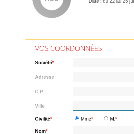
Date
du 22 au 26 ju
VOS COORDONNÉES
Société
Adresse
C.P.
Ville
Civilité
Mme
M.
Nom