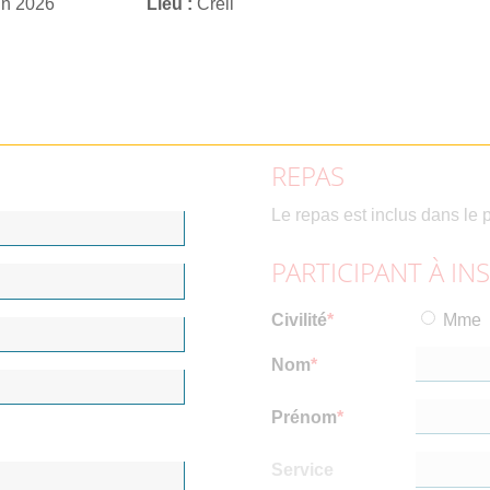
in 2026
Lieu
Creil
REPAS
Le repas est inclus dans le p
PARTICIPANT À IN
Civilité
Mme
Nom
Prénom
Service