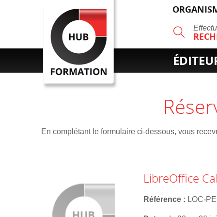
ORGANISM
R
Effect
RECH
ÉDITEU
Réser
En complétant le formulaire ci-dessous, vous recevre
LibreOffice Ca
Référence
LOC-P