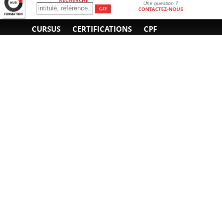
Une question ?
CONTACTEZ-NOUS
CURSUS
CERTIFICATIONS
CPF
INFORMATIONS
NOUS CONTACTER
GÉNÉRALES
Obtenir un devis
A propos
Envoyer un e-mail
Organiser un intra-
Plan d'accès
entreprise
01 85 77 07 07
Financement
F.A.Q.
CGV
CGA
CGU
RGPD
Mentions légales
Copyright © 2022-2025