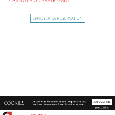
AJOUTER UN PARTICIPANT
ENVOYER LA RÉSERVATION
COOKIES
Le site HUB Formation utilise uniquement des
J'AI COMPRIS
cookies nécessaires à son fonctionnement.
plus d'infos
RECHERCHE