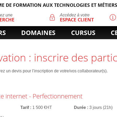
E DE FORMATION AUX TECHNOLOGIES ET MÉTIERS
ECHERCHE
uez une
Accédez à votre
ERCHE
ESPACE CLIENT
RS
DOMAINES
CURSUS
C
vation : inscrire des parti
z un devis pour l'inscription de votre/vos collaborateur(s).
te internet - Perfectionnement
Tarif
1 500 €HT
Durée
3 jours (21h)