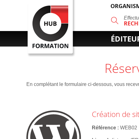
ORGANISM
R
Effect
RECH
ÉDITEU
Réser
En complétant le formulaire ci-dessous, vous recevre
Création de si
Référence
WEB02