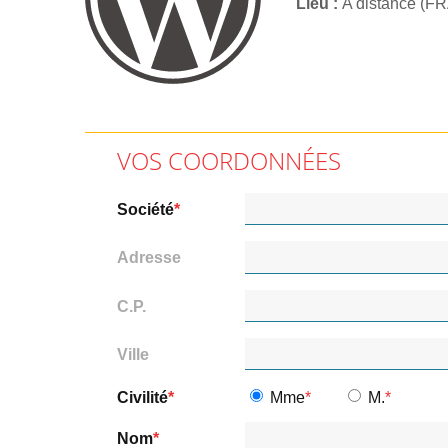
Lieu
A distance (F
VOS COORDONNÉES
Société
Adresse
C.P.
Ville
Civilité
Mme
M.
Nom