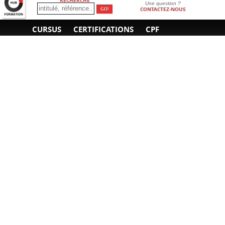
Une question ?
CONTACTEZ-NOUS
CURSUS
CERTIFICATIONS
CPF
INFORMATIONS
NOUS CONTACTER
GÉNÉRALES
Obtenir un devis
A propos
Envoyer un e-mail
Organiser un intra-
Plan d'accès
entreprise
01 85 77 07 07
Financement
F.A.Q.
CGV
CGA
CGU
RGPD
Mentions légales
Copyright © 2022-2025