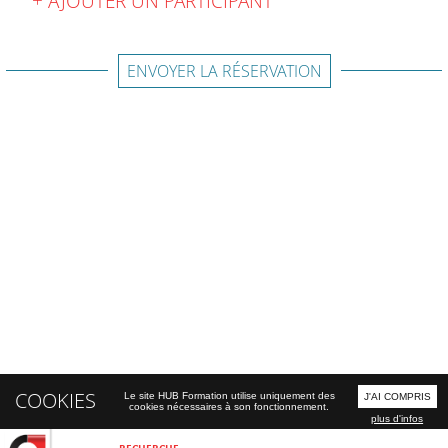
AJOUTER UN PARTICIPANT
ENVOYER LA RÉSERVATION
COOKIES
Le site HUB Formation utilise uniquement des
J'AI COMPRIS
cookies nécessaires à son fonctionnement.
plus d'infos
RECHERCHE