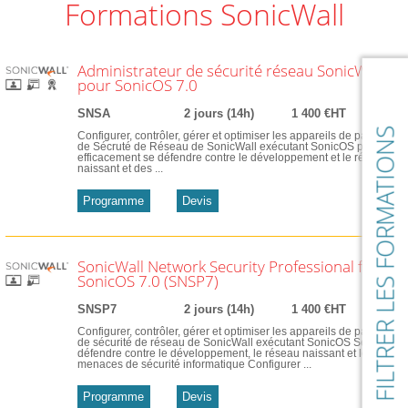
Formations SonicWall
Administrateur de sécurité réseau SonicWall
pour SonicOS 7.0
SNSA
2 jours (14h)
1 400 €HT
FILTRER LES FORMATIONS
Configurer, contrôler, gérer et optimiser les appareils de pare-feu
de Sécruté de Réseau de SonicWall exécutant SonicOS pour
efficacement se défendre contre le développement et le réseau
naissant et des ...
Programme
Devis
SonicWall Network Security Professional for
SonicOS 7.0 (SNSP7)
SNSP7
2 jours (14h)
1 400 €HT
Configurer, contrôler, gérer et optimiser les appareils de pare-feu
de sécurité de réseau de SonicWall exécutant SonicOS Se
défendre contre le développement, le réseau naissant et les
menaces de sécurité informatique Configurer ...
Programme
Devis