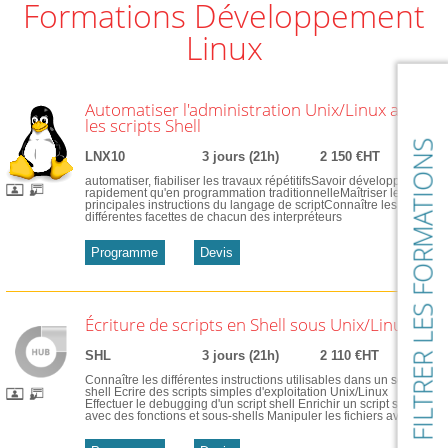
Formations Développement
Linux
Automatiser l'administration Unix/Linux avec
les scripts Shell
FILTRER LES FORMATIONS
LNX10
3 jours (21h)
2 150 €HT
automatiser, fiabiliser les travaux répétitifsSavoir développer plus
rapidement qu'en programmation traditionnelleMaîtriser les
principales instructions du langage de scriptConnaître les
différentes facettes de chacun des interpréteurs
Programme
Devis
Écriture de scripts en Shell sous Unix/Linux
SHL
3 jours (21h)
2 110 €HT
Connaître les différentes instructions utilisables dans un script
shell Ecrire des scripts simples d'exploitation Unix/Linux
Effectuer le debugging d'un script shell Enrichir un script shell
avec des fonctions et sous-shells Manipuler les fichiers avec ...