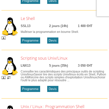
Programme
Devis
Le Shell
SSL13
2 jours (14h)
1 400 €HT
Maîtriser la programmation en bourne Shell.
Programme
Devis
Scripting sous Unix/Linux
LNX13
5 jours (35h)
3 050 €HT
Connaître les caractéristiques des principaux outils de scripting
Unix/linuxSavoir lire des scripts Unix/linux écrits en Shell, Python
ou AWKécrire des scripts simples d'exploitation Unix/linuxchoisir
l'outil le plus adapté pour résoudre ...
Programme
Devis
Unix / Linux : Programmation Shell