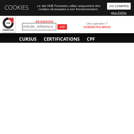
COOKIES
Le site HUB Formation utilise uniquement des
J'AI COMPRIS
cookies nécessaires à son fonctionnement.
plus d'infos
RECHERCHE
Une question ?
CONTACTEZ-NOUS
CURSUS
CERTIFICATIONS
CPF
INFORMATIONS
NOUS CONTACTER
GÉNÉRALES
Obtenir un devis
A propos
Envoyer un e-mail
Organiser un intra-
Plan d'accès
entreprise
01 85 77 07 07
Financement
F.A.Q.
CGV
CGA
CGU
RGPD
Mentions légales
Copyright © 2022-2025