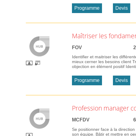
Programme
Devis
Maîtriser les fondame
FOV
2
Identifier et maitriser les différ
mieux cerner les besoins client T
objection en élément positif Identif
Programme
Devis
Profession manager c
MCFDV
6
Se positionner face à la directio
son équipe. Bâtir et mettre en o