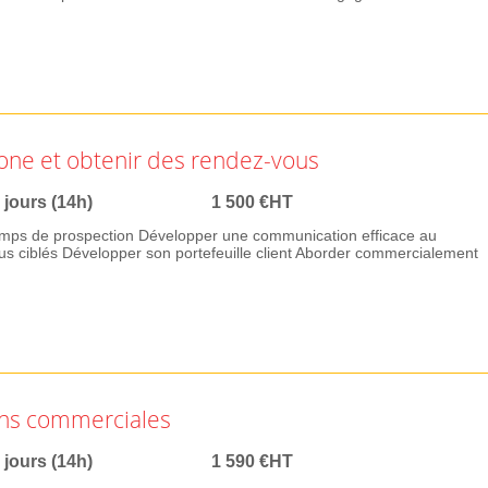
one et obtenir des rendez-vous
 jours (14h)
1 500 €HT
mps de prospection Développer une communication efficace au
s ciblés Développer son portefeuille client Aborder commercialement
ons commerciales
 jours (14h)
1 590 €HT