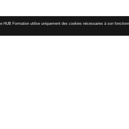
te HUB Formation utilise uniquement des cookies nécessaires à son fonctio
CATALOGUE
ENG