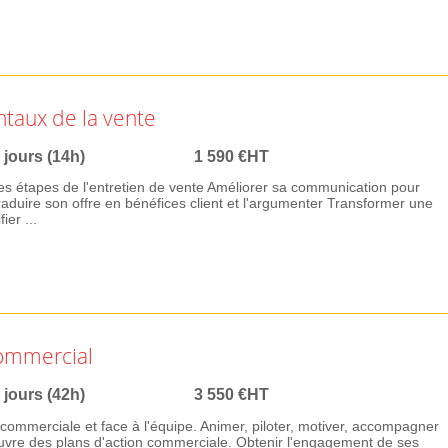
ntaux de la vente
 jours (14h)
1 590 €HT
entes étapes de l'entretien de vente Améliorer sa communication pour
raduire son offre en bénéfices client et l'argumenter Transformer une
ier ...
ommercial
 jours (42h)
3 550 €HT
n commerciale et face à l'équipe. Animer, piloter, motiver, accompagner
euvre des plans d'action commerciale. Obtenir l'engagement de ses