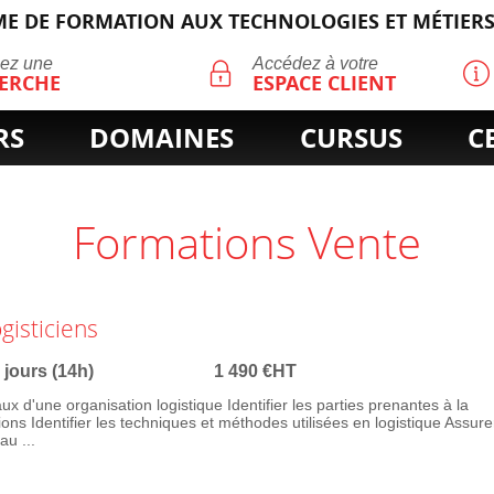
E DE FORMATION AUX TECHNOLOGIES ET MÉTIERS
ECHERCHE
uez une
Accédez à votre
ERCHE
ESPACE CLIENT
RS
DOMAINES
CURSUS
C
Formations Vente
gisticiens
 jours (14h)
1 490 €HT
x d'une organisation logistique Identifier les parties prenantes à la
tions Identifier les techniques et méthodes utilisées en logistique Assure
au ...