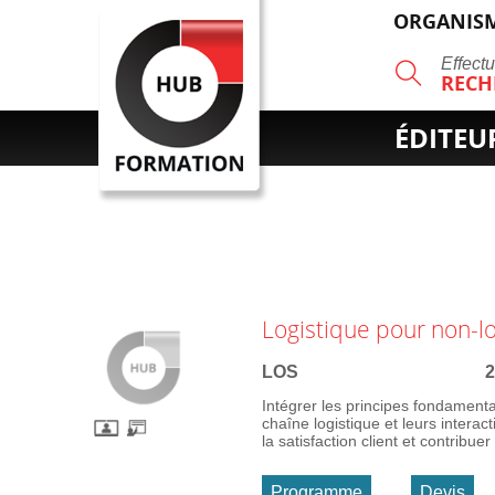
ORGANISM
R
Effect
RECH
ÉDITEU
Logistique pour non-lo
LOS
2
Intégrer les principes fondamentau
chaîne logistique et leurs interac
la satisfaction client et contribuer 
Programme
Devis