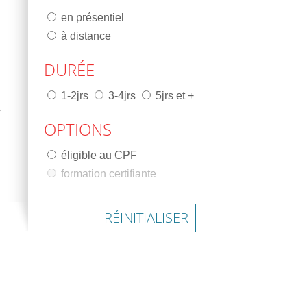
en présentiel
à distance
DURÉE
1-2jrs
3-4jrs
5jrs et +
s
OPTIONS
éligible au CPF
formation certifiante
RÉINITIALISER