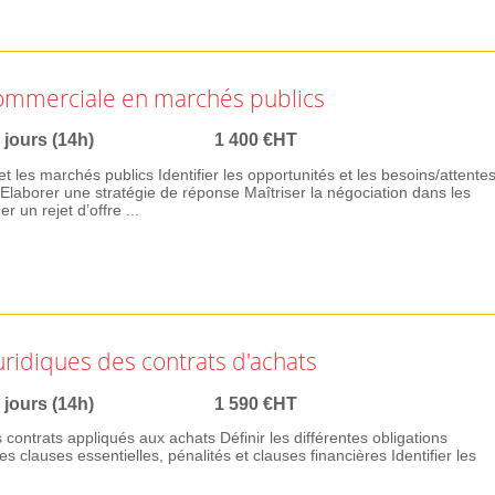
commerciale en marchés publics
 jours (14h)
1 400 €HT
 et les marchés publics Identifier les opportunités et les besoins/attente
Elaborer une stratégie de réponse Maîtriser la négociation dans les
 un rejet d’offre ...
juridiques des contrats d'achats
 jours (14h)
1 590 €HT
s contrats appliqués aux achats Définir les différentes obligations
es clauses essentielles, pénalités et clauses financières Identifier les