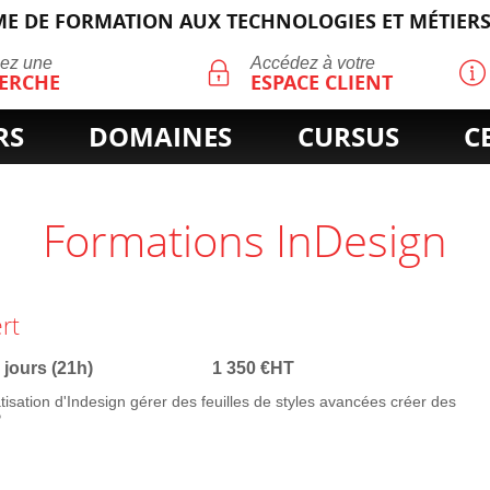
E DE FORMATION AUX TECHNOLOGIES ET MÉTIERS
ECHERCHE
uez une
Accédez à votre
ERCHE
ESPACE CLIENT
RS
DOMAINES
CURSUS
C
Formations InDesign
rt
 jours (21h)
1 350 €HT
atisation d'Indesign gérer des feuilles de styles avancées créer des
P