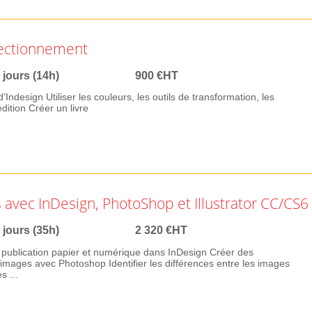
fectionnement
 jours (14h)
900 €HT
’Indesign Utiliser les couleurs, les outils de transformation, les
édition Créer un livre
 avec InDesign, PhotoShop et Illustrator CC/CS6
 jours (35h)
2 320 €HT
a publication papier et numérique dans InDesign Créer des
mages avec Photoshop Identifier les différences entre les images
s ...