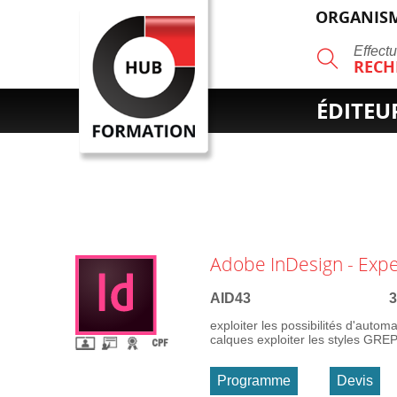
ORGANISM
R
Effect
RECH
ÉDITEU
Adobe InDesign - Expe
AID43
3
exploiter les possibilités d'autom
calques exploiter les styles GRE
Programme
Devis