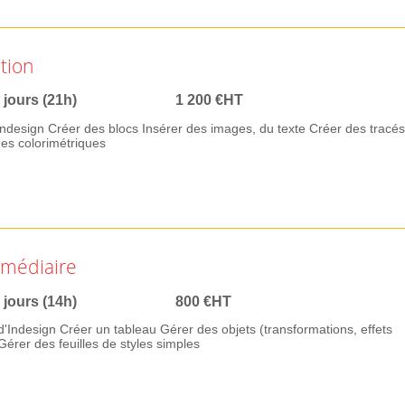
ation
 jours (21h)
1 200 €HT
’Indesign Créer des blocs Insérer des images, du texte Créer des tracés
odes colorimétriques
rmédiaire
 jours (14h)
800 €HT
d'Indesign Créer un tableau Gérer des objets (transformations, effets
Gérer des feuilles de styles simples