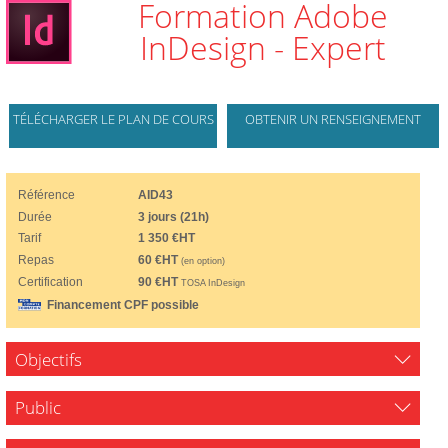
Formation Adobe
InDesign - Expert
TÉLÉCHARGER LE PLAN DE COURS
OBTENIR UN RENSEIGNEMENT
Référence
AID43
Durée
3 jours (21h)
Tarif
1 350 €HT
Repas
60 €HT
(en option)
Certification
90 €HT
TOSA InDesign
Financement CPF possible
Objectifs
Public