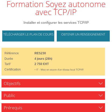
Formation Soyez autonome
avec TCP/IP
Installer et configurer les services TCP/IP
TÉLÉCHARGER LE PLAN DE COURS
OBTENIR UN RENSEIGNEMENT
Référence
RES230
Durée
4 jours (28h)
Tarif
2 750 €HT
Certification
-
IT - Mise en oeuvre d'un réseau local TCP/IP.
Objectifs
Public
Prérequis