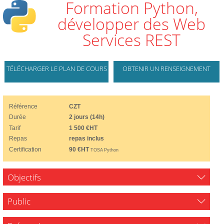
Formation Python,
développer des Web
Services REST
TÉLÉCHARGER LE PLAN DE COURS
OBTENIR UN RENSEIGNEMENT
Référence
CZT
Durée
2 jours (14h)
Tarif
1 500 €HT
Repas
repas inclus
Certification
90 €HT
TOSA Python
Objectifs
Public