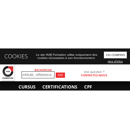
COOKIES
Le site HUB Formation utilise uniquement des
J'AI COMPRIS
cookies nécessaires à son fonctionnement.
plus d'infos
RECHERCHE
Une question ?
CONTACTEZ-NOUS
CURSUS
CERTIFICATIONS
CPF
INFORMATIONS
NOUS CONTACTER
GÉNÉRALES
Obtenir un devis
A propos
Envoyer un e-mail