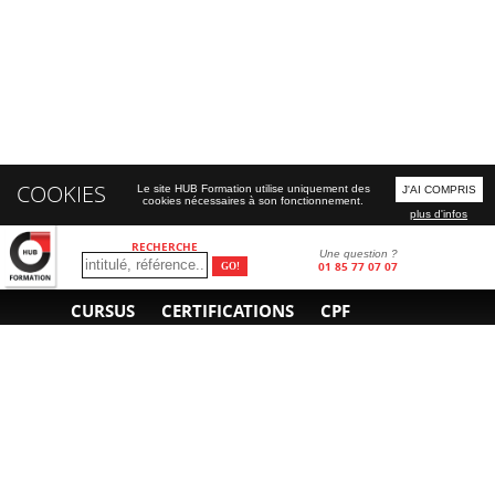
COOKIES
Le site HUB Formation utilise uniquement des
J'AI COMPRIS
cookies nécessaires à son fonctionnement.
plus d'infos
RECHERCHE
Une question ?
01 85 77 07 07
CURSUS
CERTIFICATIONS
CPF
INFORMATIONS
NOUS CONTACTER
GÉNÉRALES
Obtenir un devis
A propos
Envoyer un e-mail
Organiser un intra-
Plan d'accès