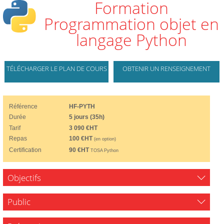
Formation
Programmation objet en
langage Python
TÉLÉCHARGER LE PLAN DE COURS
OBTENIR UN RENSEIGNEMENT
Référence
HF-PYTH
Durée
5 jours (35h)
Tarif
3 090 €HT
Repas
100 €HT
(en option)
Certification
90 €HT
TOSA Python
Objectifs
Public