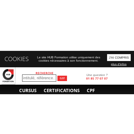
COOKIES
Le site HUB Formation utilise uniquement des
J'AI COMPRIS
cookies nécessaires à son fonctionnement.
plus d'infos
RECHERCHE
Une question ?
01 85 77 07 07
CURSUS
CERTIFICATIONS
CPF
INFORMATIONS
NOUS CONTACTER
GÉNÉRALES
Obtenir un devis
A propos
Envoyer un e-mail