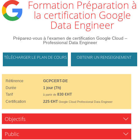
Formation Préparation à
la certification Google
Data Engineer
Préparez-vous à l'examen de certification Google Cloud –
Professional Data Engineer
TÉLÉCHARGER LE PLAN DE COURS
OBTENIR UN RENSEIGNEMENT
Référence
GCPCERT-DE
Durée
1 jour (7h)
Tarif
830 €HT
à partir de
Certification
225 €HT
Google Cloud Professional Data Engineer
Objectifs
Public