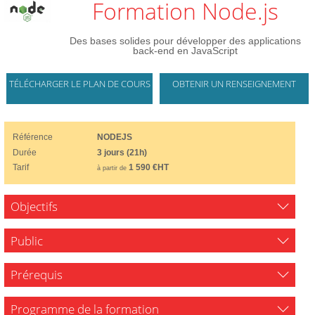
Formation Node.js
Des bases solides pour développer des applications
back-end en JavaScript
TÉLÉCHARGER LE PLAN DE COURS
OBTENIR UN RENSEIGNEMENT
Référence
NODEJS
Durée
3 jours (21h)
Tarif
1 590 €HT
à partir de
Objectifs
Public
Prérequis
Programme de la formation