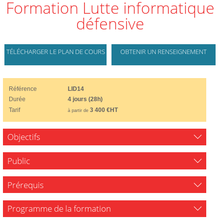
Formation Lutte informatique
défensive
TÉLÉCHARGER LE PLAN DE COURS
OBTENIR UN RENSEIGNEMENT
Référence
LID14
Durée
4 jours (28h)
Tarif
3 400 €HT
à partir de
Objectifs
Public
Prérequis
Programme de la formation