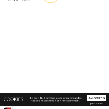
au 01 85 77 07 07.
COOKIES
Le site HUB Formation utilise uniquement des
J'AI COMPRIS
cookies nécessaires à son fonctionnement.
plus d'infos