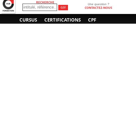
RECHERCHE
Une question ?
CONTACTEZ-NOUS
CURSUS
CERTIFICATIONS
CPF
INFORMATIONS
NOUS CONTACTER
GÉNÉRALES
Obtenir un devis
A propos
Envoyer un e-mail
Organiser un intra-
Plan d'accès
entreprise
01 85 77 07 07
Financement
F.A.Q.
CGV
CGA
CGU
RGPD
Mentions légales
Copyright © 2022-2025