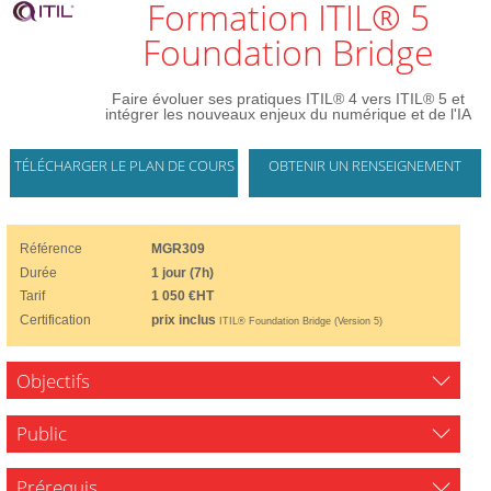
Formation ITIL® 5
Foundation Bridge
Faire évoluer ses pratiques ITIL® 4 vers ITIL® 5 et
intégrer les nouveaux enjeux du numérique et de l'IA
TÉLÉCHARGER LE PLAN DE COURS
OBTENIR UN RENSEIGNEMENT
Référence
MGR309
Durée
1 jour (7h)
Tarif
1 050 €HT
Certification
prix inclus
ITIL® Foundation Bridge (Version 5)
Objectifs
Public
Prérequis