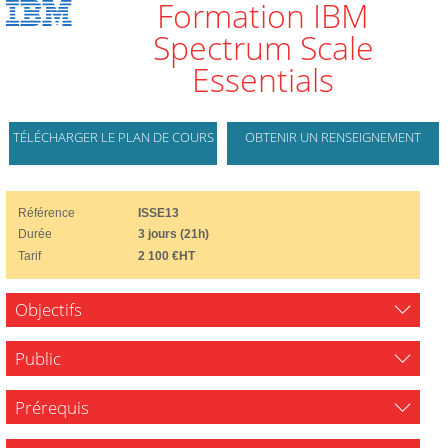
Formation IBM
Spectrum Scale
Essentials
TÉLÉCHARGER LE PLAN DE COURS
OBTENIR UN RENSEIGNEMENT
Référence
ISSE13
Durée
3 jours (21h)
Tarif
2 100 €HT
Objectifs
Public
Prérequis