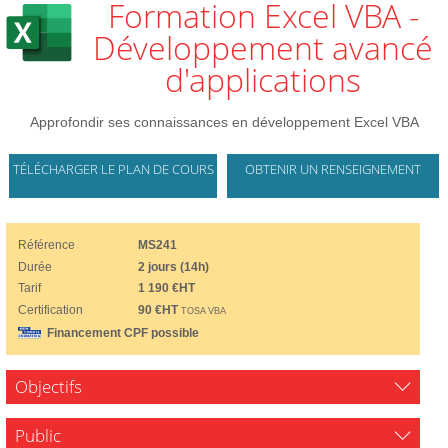
Formation Excel VBA -
Développement avancé
d'applications
Approfondir ses connaissances en développement Excel VBA
TÉLÉCHARGER LE PLAN DE COURS
OBTENIR UN RENSEIGNEMENT
Référence
MS241
Durée
2 jours (14h)
Tarif
1 190 €HT
Certification
90 €HT
TOSA VBA
Financement CPF possible
Objectifs
Public