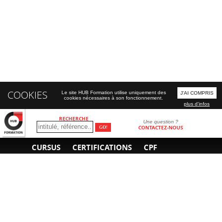
COOKIES
Le site HUB Formation utilise uniquement des
J'AI COMPRIS
cookies nécessaires à son fonctionnement.
plus d'infos
RECHERCHE
Une question ?
CONTACTEZ-NOUS
CURSUS
CERTIFICATIONS
CPF
INFORMATIONS
NOUS CONTACTER
GÉNÉRALES
Obtenir un devis
A propos
Envoyer un e-mail