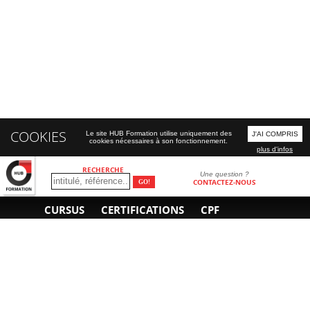
COOKIES
Le site HUB Formation utilise uniquement des
J'AI COMPRIS
cookies nécessaires à son fonctionnement.
plus d'infos
RECHERCHE
Une question ?
CONTACTEZ-NOUS
CURSUS
CERTIFICATIONS
CPF
INFORMATIONS
NOUS CONTACTER
GÉNÉRALES
Obtenir un devis
A propos
Envoyer un e-mail