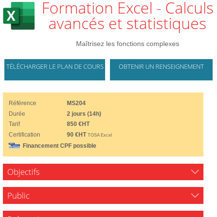
Formation Excel - Calculs
avancés et statistiques
Maîtrisez les fonctions complexes
TÉLÉCHARGER LE PLAN DE COURS
OBTENIR UN RENSEIGNEMENT
Référence
MS204
Durée
2 jours (14h)
Tarif
850 €HT
Certification
90 €HT
TOSA Excel
Financement CPF possible
Objectifs
Public