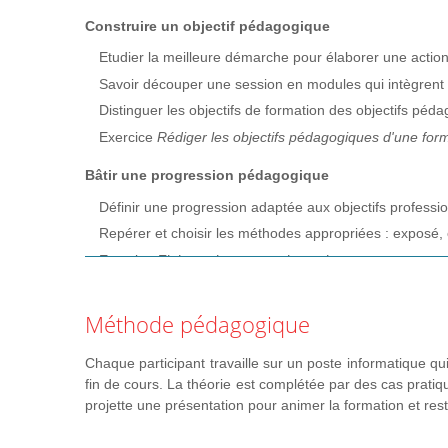
Construire un objectif pédagogique
Etudier la meilleure démarche pour élaborer une action
Savoir découper une session en modules qui intègrent la
Distinguer les objectifs de formation des objectifs péd
Exercice
Rédiger les objectifs pédagogiques d'une form
Bâtir une progression pédagogique
Définir une progression adaptée aux objectifs professio
Repérer et choisir les méthodes appropriées : exposé, e
Exercice
Elaborer la progression et les supports types
Animer un exposé
Méthode pédagogique
Construire un exposé : plan, contenu, forme.
Comprendre l'importance de la communication non verb
Chaque participant travaille sur un poste informatique qui
Mise en situation
: préparer un exposé et l'anime.
fin de cours. La théorie est complétée par des cas pratiq
projette une présentation pour animer la formation et res
Se présenter et présenter la formation