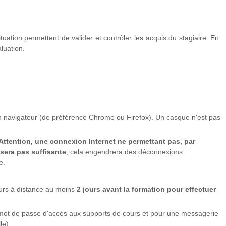
tuation permettent de valider et contrôler les acquis du stagiaire. En
luation.
n navigateur (de préférence Chrome ou Firefox). Un casque n'est pas
r le degré de progression.
Attention, une connexion Internet ne permettant pas, par
ts ou avec le formateur.
 sera pas suffisante
, cela engendrera des déconnexions
pe en séance de formation.
e.
ours à distance au moins
2 jours avant la formation pour effectuer
rès le stage.
 mot de passe d'accès aux supports de cours et pour une messagerie
pédagogiques.
le).