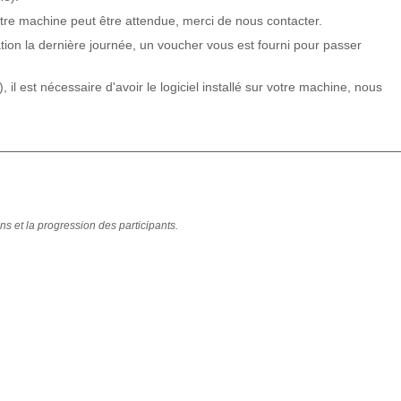
otre machine peut être attendue, merci de nous contacter.
ation la dernière journée, un voucher vous est fourni pour passer
ne formation.
, il est nécessaire d'avoir le logiciel installé sur votre machine, nous
s et dimension éthique.
ns et la progression des participants.