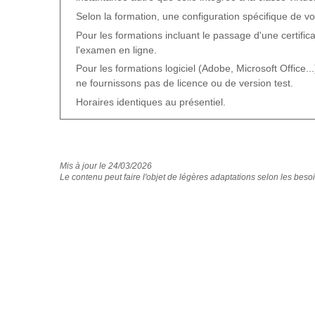
Selon la formation, une configuration spécifique de v
S'approprier les techniques d'évaluation
Pour les formations incluant le passage d'une certific
Distinguer les notions de satisfaction et d'efficacité d'u
l'examen en ligne.
Réaliser un tour de table profitable : les techniques.
Pour les formations logiciel (Adobe, Microsoft Office...)
Elaborer un bilan du formateur : points incontournable
ne fournissons pas de licence ou de version test.
Exercice
Créer un questionnaire d'évaluation
Horaires identiques au présentiel.
Mis à jour le 24/03/2026
Le contenu peut faire l'objet de légères adaptations selon les besoi