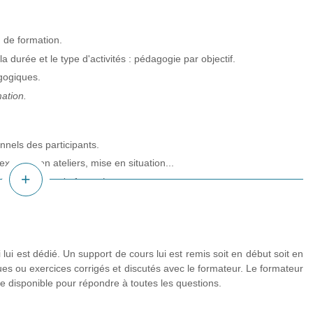
 de formation.
 durée et le type d'activités : pédagogie par objectif.
agogiques.
ation.
nnels des participants.
xercice en ateliers, mise en situation...
 d'une séance de formation.
plus
d'infos
ale et para-verbale.
 lui est dédié. Un support de cours lui est remis soit en début soit en
ues ou exercices corrigés et discutés avec le formateur. Le formateur
te disponible pour répondre à toutes les questions.