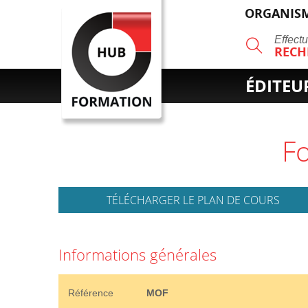
ORGANISM
R
Effect
RECH
ÉDITEU
TÉLÉCHARGER LE PLAN DE COURS
Informations générales
Référence
MOF