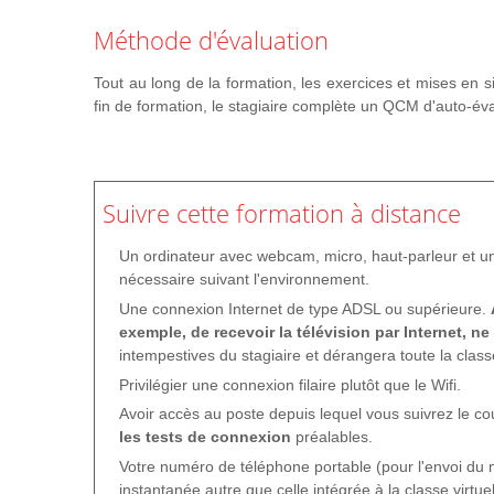
Réussir une ouverture et une clôture de stage.
Méthode d'évaluation
Endosser les différents "rôles" du formateur.
Donner aux participants "l'envie d'être là".
Tout au long de la formation, les exercices et mises en si
Sonder les besoins en formation de son public.
fin de formation, le stagiaire complète un QCM d'auto-éva
Mise en situation
: réussir son ouverture de stage
Réguler le groupe
Faire connaissance avec le groupe.
Suivre cette formation à distance
Connaître les règles de structuration du groupe.
Un ordinateur avec webcam, micro, haut-parleur et u
Savoir écouter et faire preuve d'empathie.
nécessaire suivant l'environnement.
Apprendre à reformuler et faire reformuler pour vérifie
Une connexion Internet de type ADSL ou supérieure.
Gérer les situations délicates : conflits entre participan
exemple, de recevoir la télévision par Internet, ne
Mise en situation
: la gestion de la dynamique de grou
intempestives du stagiaire et dérangera toute la class
Privilégier une connexion filaire plutôt que le Wifi.
Utiliser les aides pédagogiques
Avoir accès au poste depuis lequel vous suivrez le c
Choisir des supports pédagogiques utiles pendant et ap
les tests de connexion
préalables.
Manipuler avec aisance les aides visuelles en salle.
Votre numéro de téléphone portable (pour l'envoi du
Exercice
Concevoir et mettre en œuvre des supports 
instantanée autre que celle intégrée à la classe virtuel