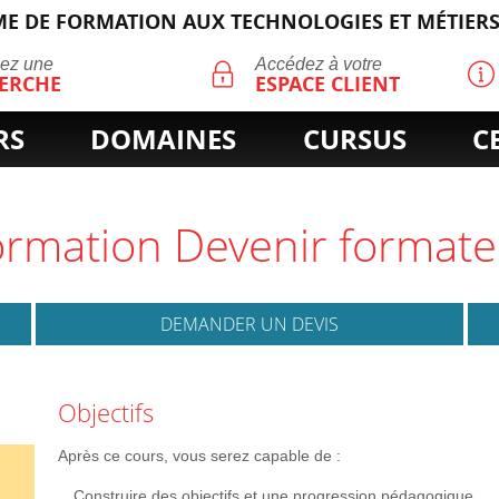
E DE FORMATION AUX TECHNOLOGIES ET MÉTIERS
ECHERCHE
uez une
Accédez à votre
ERCHE
ESPACE CLIENT
RS
DOMAINES
CURSUS
C
Formation Devenir format
DEMANDER UN DEVIS
Objectifs
Après ce cours, vous serez capable de :
Construire des objectifs et une progression pédagogique