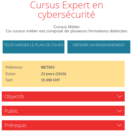
Cursus Expert en
cybersécurité
Cursus Métier
Ce cursus métier est composé de plusieurs formations distinctes
TÉLÉCHARGER LE PLAN DE COURS
OBTENIR UN RENSEIGNEMENT
Référence
MET063
Durée
23 jours (161h)
Tarif
15 090 €HT
Objectifs
Public
Prérequis