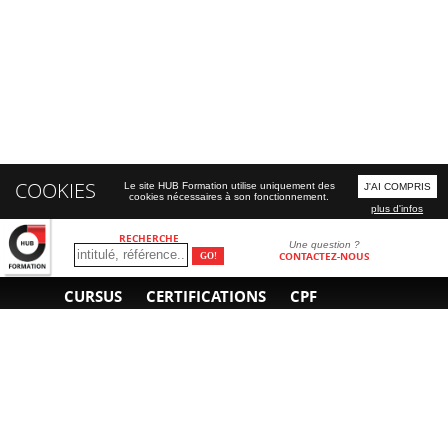
COOKIES
Le site HUB Formation utilise uniquement des
J'AI COMPRIS
cookies nécessaires à son fonctionnement.
plus d'infos
RECHERCHE
Une question ?
CONTACTEZ-NOUS
CURSUS
CERTIFICATIONS
CPF
INFORMATIONS
NOUS CONTACTER
GÉNÉRALES
Obtenir un devis
A propos
Envoyer un e-mail