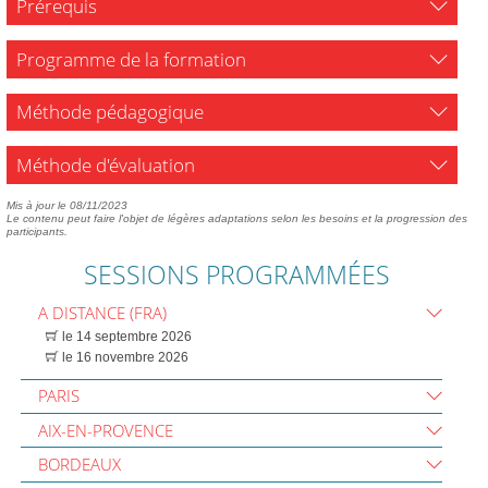
Prérequis
Programme de la formation
Méthode pédagogique
Méthode d'évaluation
Mis à jour le 08/11/2023
Le contenu peut faire l'objet de légères adaptations selon les besoins et la progression des
participants.
SESSIONS PROGRAMMÉES
A DISTANCE (FRA)
le 14 septembre 2026
le 16 novembre 2026
PARIS
AIX-EN-PROVENCE
BORDEAUX