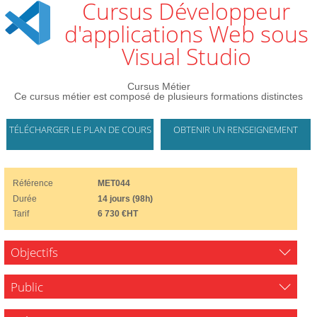
Cursus Développeur
d'applications Web sous
Visual Studio
Cursus Métier
Ce cursus métier est composé de plusieurs formations distinctes
TÉLÉCHARGER LE PLAN DE COURS
OBTENIR UN RENSEIGNEMENT
Référence
MET044
Durée
14 jours (98h)
Tarif
6 730 €HT
Objectifs
Public