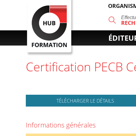
ORGANISM
R
Effect
RECH
ÉDITEU
Certification PECB
TÉLÉCHARGER LE DÉTAILS
Informations générales