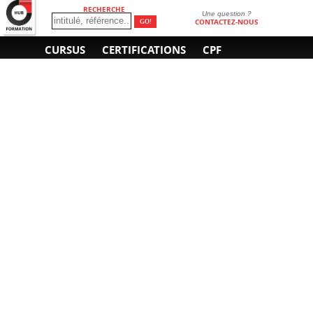
RECHERCHE
Une question ?
CONTACTEZ-NOUS
CURSUS
CERTIFICATIONS
CPF
INFORMATIONS
NOUS CONTACTER
GÉNÉRALES
Obtenir un devis
A propos
Envoyer un e-mail
Organiser un intra-
Plan d'accès
entreprise
01 85 77 07 07
Financement
F.A.Q.
CGV
CGA
CGU
RGPD
Mentions légales
Copyright © 2022-2025