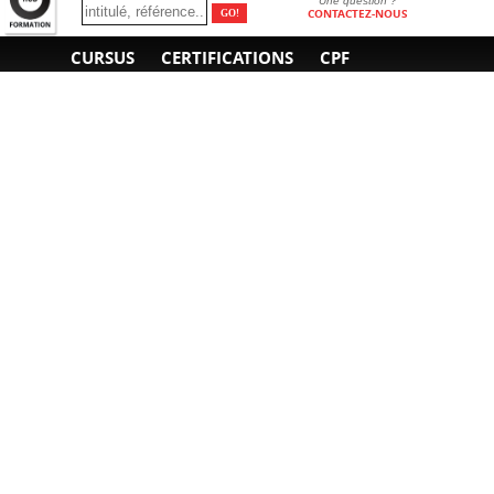
Une question ?
CONTACTEZ-NOUS
CURSUS
CERTIFICATIONS
CPF
INFORMATIONS
NOUS CONTACTER
GÉNÉRALES
Obtenir un devis
A propos
Envoyer un e-mail
Organiser un intra-
Plan d'accès
entreprise
01 85 77 07 07
Financement
F.A.Q.
CGV
CGA
CGU
RGPD
Mentions légales
Copyright © 2022-2025