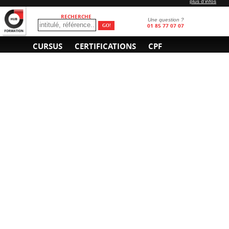
plus d'infos
RECHERCHE
Une question ?
01 85 77 07 07
CURSUS
CERTIFICATIONS
CPF
INFORMATIONS
NOUS CONTACTER
GÉNÉRALES
Obtenir un devis
A propos
Envoyer un e-mail
Organiser un intra-
Plan d'accès
entreprise
01 85 77 07 07
Financement
F.A.Q.
CGV
CGA
CGU
RGPD
Mentions légales
Copyright © 2022-2025