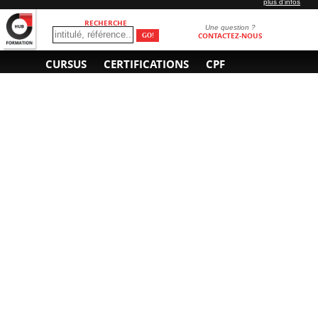
plus d'infos
RECHERCHE
Une question ?
CONTACTEZ-NOUS
CURSUS
CERTIFICATIONS
CPF
INFORMATIONS
NOUS CONTACTER
GÉNÉRALES
Obtenir un devis
A propos
Envoyer un e-mail
Organiser un intra-
Plan d'accès
entreprise
01 85 77 07 07
Financement
F.A.Q.
CGV
CGA
CGU
RGPD
Mentions légales
Copyright © 2022-2025