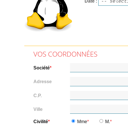
Date
VOS COORDONNÉES
Société
Adresse
C.P.
Ville
Civilité
Mme
M.