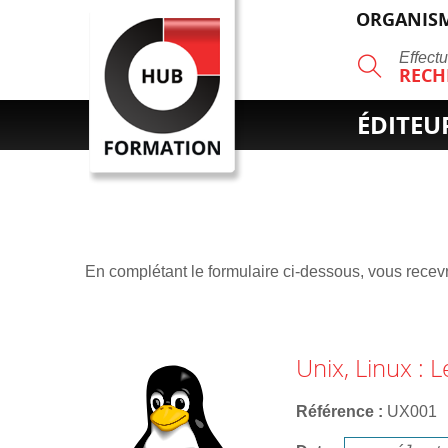
ORGANISM
R
Effect
RECH
ÉDITEU
En complétant le formulaire ci-dessous, vous recevre
Unix, Linux : 
Référence
UX001