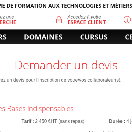
E DE FORMATION AUX TECHNOLOGIES ET MÉTIERS
ECHERCHE
uez une
Accédez à votre
ERCHE
ESPACE CLIENT
RS
DOMAINES
CURSUS
C
Demander un devis
z un devis pour l'inscription de votre/vos collaborateur(s).
Les Bases indispensables
Tarif
2 450 €HT (sans repas)
Durée
4 