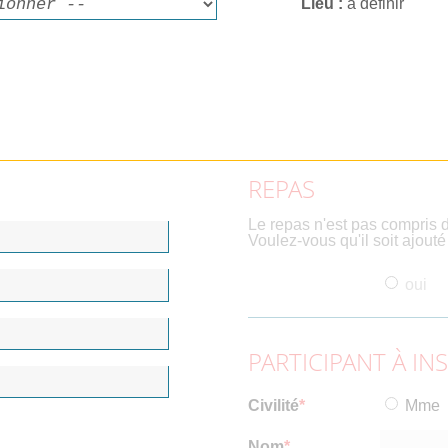
Lieu
à définir
REPAS
Le repas n'est pas compris d
Voulez-vous qu'il soit ajout
oui
PARTICIPANT À IN
Civilité
Mme
Nom