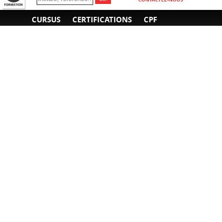
CURSUS
CERTIFICATIONS
CPF
INFORMATIONS
NOUS CONTACTER
GÉNÉRALES
Obtenir un devis
A propos
Envoyer un e-mail
Organiser un intra-
Plan d'accès
entreprise
01 85 77 07 07
Financement
F.A.Q.
CGV
CGA
CGU
RGPD
Mentions légales
Copyright © 2022-2025