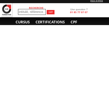
plus d'infos
RECHERCHE
Une question ?
01 85 77 07 07
CURSUS
CERTIFICATIONS
CPF
INFORMATIONS
NOUS CONTACTER
GÉNÉRALES
Obtenir un devis
A propos
Envoyer un e-mail
Organiser un intra-
Plan d'accès
entreprise
01 85 77 07 07
Financement
F.A.Q.
CGV
CGA
CGU
RGPD
Mentions légales
Copyright © 2022-2025