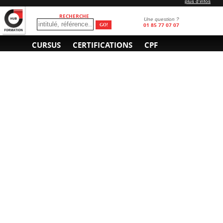
plus d'infos
RECHERCHE
Une question ?
01 85 77 07 07
CURSUS
CERTIFICATIONS
CPF
INFORMATIONS
NOUS CONTACTER
GÉNÉRALES
Obtenir un devis
A propos
Envoyer un e-mail
Organiser un intra-
Plan d'accès
entreprise
01 85 77 07 07
Financement
F.A.Q.
CGV
CGA
CGU
RGPD
Mentions légales
Copyright © 2022-2025