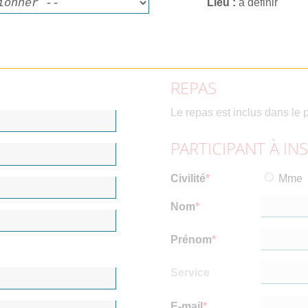
Lieu
à définir
REPAS
Le repas est inclus dans le p
PARTICIPANT À IN
Civilité
Mme
Nom
Prénom
Service
E-mail