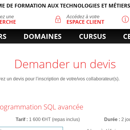
E DE FORMATION AUX TECHNOLOGIES ET MÉTIERS
ECHERCHE
uez une
Accédez à votre
ERCHE
ESPACE CLIENT
RS
DOMAINES
CURSUS
C
Demander un devis
z un devis pour l'inscription de votre/vos collaborateur(s).
programmation SQL avancée
Tarif
1 600 €HT (repas inclus)
Durée
2 jo