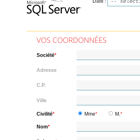
Date
VOS COORDONNÉES
Société
Adresse
C.P.
Ville
Civilité
Mme
M.
Nom